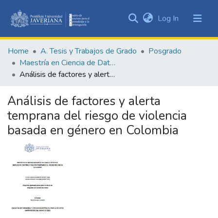
(current)
Log In
Communities
&
Home
A. Tesis y Trabajos de Grado
Posgrado
Collections
Maestría en Ciencia de Datos
All of DSpace
Análisis de factores y alerta temprana del riesgo de violencia basada en género en Colombia
Statistics
Análisis de factores y alerta
temprana del riesgo de violencia
basada en género en Colombia