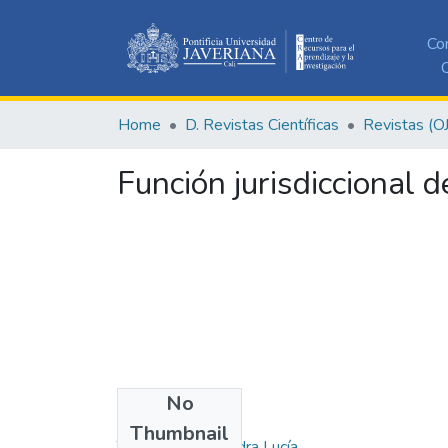
Co
C
Home
D. Revistas Científicas
Revistas (O
Función jurisdiccional 
No
Authors
Thumbnail
Tovar Reyes, Sandra Lucía