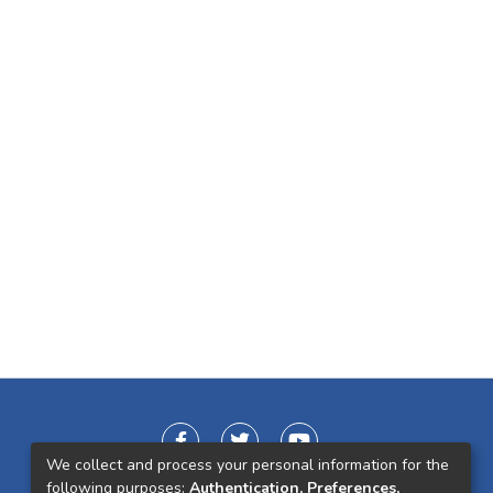
We collect and process your personal information for the
following purposes:
Authentication, Preferences,