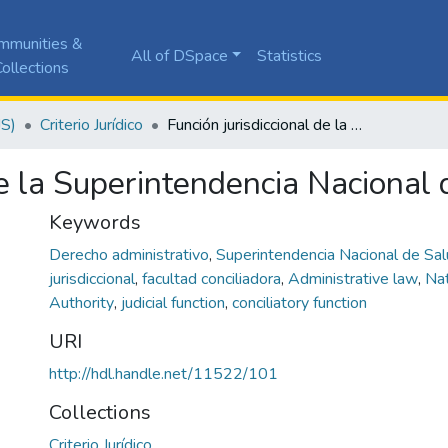
mmunities &
All of DSpace
Statistics
ollections
JS)
Criterio Jurídico
Función jurisdiccional de la Superintendencia Nacional de Salud
de la Superintendencia Nacional
Keywords
Derecho administrativo
,
Superintendencia Nacional de Sa
jurisdiccional
,
facultad conciliadora
,
Administrative law
,
Nat
Authority
,
judicial function
,
conciliatory function
URI
http://hdl.handle.net/11522/101
Collections
Criterio Jurídico