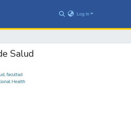
Log In
 de Salud
lud
,
facultad
ional Health