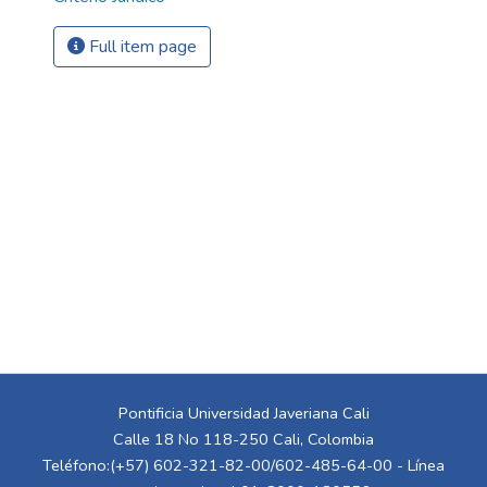
Full item page
Pontificia Universidad Javeriana Cali
Calle 18 No 118-250 Cali, Colombia
Teléfono:(+57) 602-321-82-00/602-485-64-00 - Línea