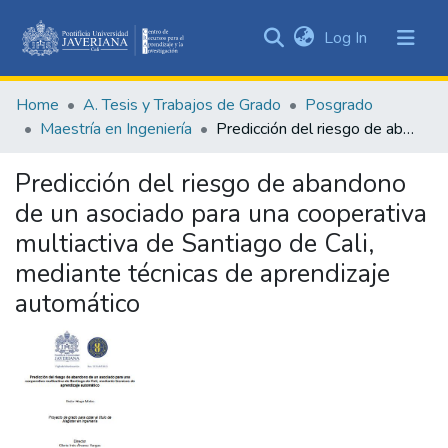
(current)
Log In
Communities
&
Home
A. Tesis y Trabajos de Grado
Posgrado
Collections
Maestría en Ingeniería
Predicción del riesgo de abandono de un asociado para una cooperativa multiactiva de Santiago de Cali, mediante técnicas de aprendizaje automático
All of DSpace
Predicción del riesgo de abandono
Statistics
de un asociado para una cooperativa
multiactiva de Santiago de Cali,
mediante técnicas de aprendizaje
automático