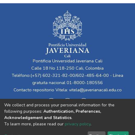
Pontificia Universidad Javeriana Cali
Calle 18 No 118-250 Cali, Colombia
Teléfono:(+57) 602-321-82-00/602-485-64-00 - Línea
gratuita nacional 01-8000-180556
Contacto repositorio Vitela:
vitela@javerianacali.edu.co
We collect and process your personal information for the
following purposes:
Authentication, Preferences,
Acknowledgement and Statistics
.
To learn more, please read our
privacy policy
.
Cookie
Privacy
End User
Send