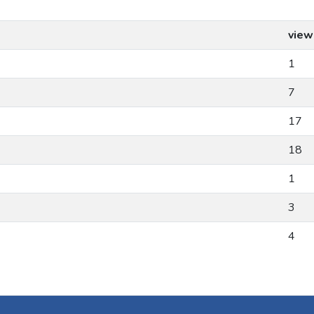
view
1
7
17
18
1
3
4