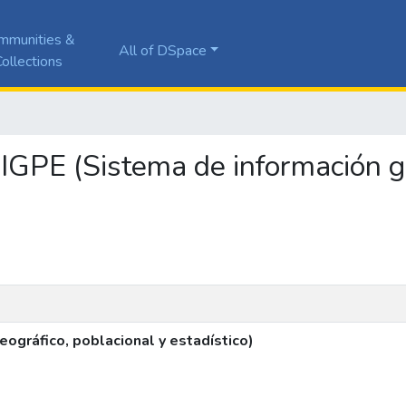
mmunities &
All of DSpace
ollections
SIGPE (Sistema de información g
ográfico, poblacional y estadístico)