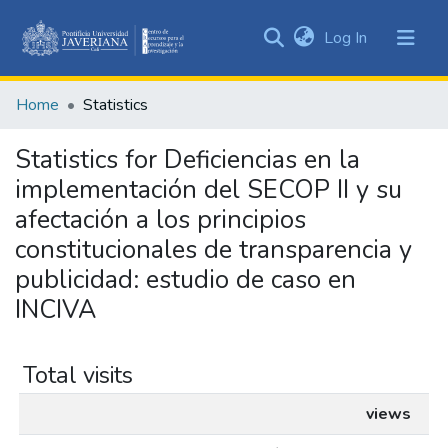
(current)
Log In
Communities
&
Home
Statistics
Collections
All of DSpace
Statistics for Deficiencias en la
implementación del SECOP II y su
afectación a los principios
constitucionales de transparencia y
publicidad: estudio de caso en
INCIVA
Total visits
views