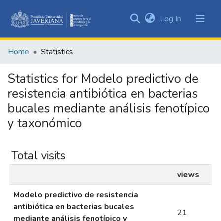
(current)
Log In
Communities
&
Home
Statistics
Collections
All of DSpace
Statistics for Modelo predictivo de
resistencia antibiótica en bacterias
bucales mediante análisis fenotípico
y taxonómico
Total visits
views
Modelo predictivo de resistencia
antibiótica en bacterias bucales
21
mediante análisis fenotípico y