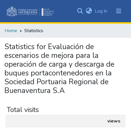
(current)
Log In
Communities
&
Home
Statistics
Collections
All of DSpace
Statistics for Evaluación de
escenarios de mejora para la
operación de carga y descarga de
buques portacontenedores en la
Sociedad Portuaria Regional de
Buenaventura S.A
Total visits
views