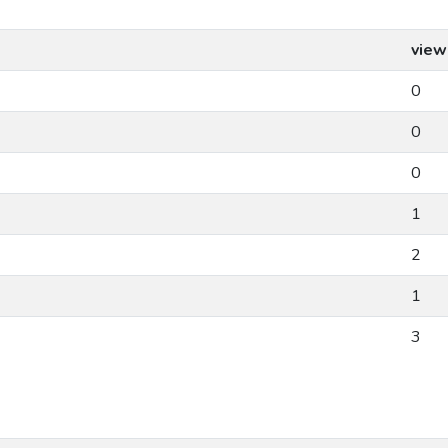
view
0
0
0
1
2
1
3