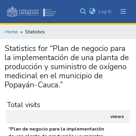
(current)
Log In
Communities
&
Home
Statistics
Collections
All of DSpace
Statistics for “Plan de negocio para
la implementación de una planta de
producción y suministro de oxígeno
medicinal en el municipio de
Popayán-Cauca.”
Total visits
views
“Plan de negocio para la implementación