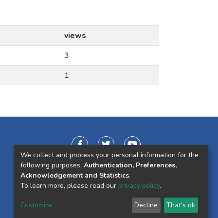
views
3
1
We collect and process your personal information for the
following purposes:
Authentication, Preferences,
Acknowledgement and Statistics
.
To learn more, please read our
privacy policy
.
Customize
Decline
That's ok