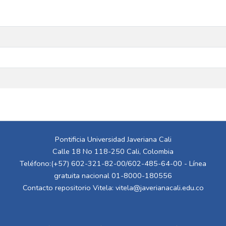
Pontificia Universidad Javeriana Cali
Calle 18 No 118-250 Cali, Colombia
Teléfono:(+57) 602-321-82-00/602-485-64-00 - Línea
gratuita nacional 01-8000-180556
Contacto repositorio Vitela:
vitela@javerianacali.edu.co