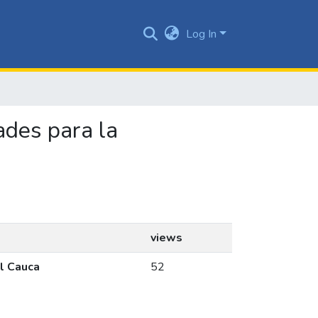
Log In
dades para la
views
el Cauca
52