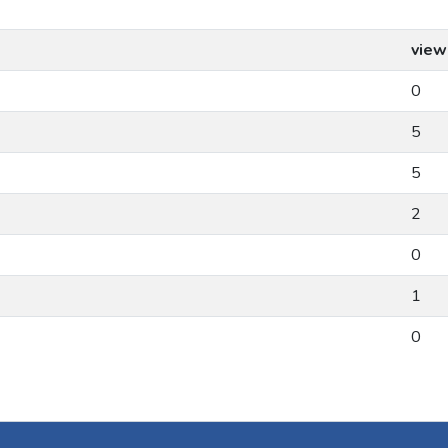
view
0
5
5
2
0
1
0