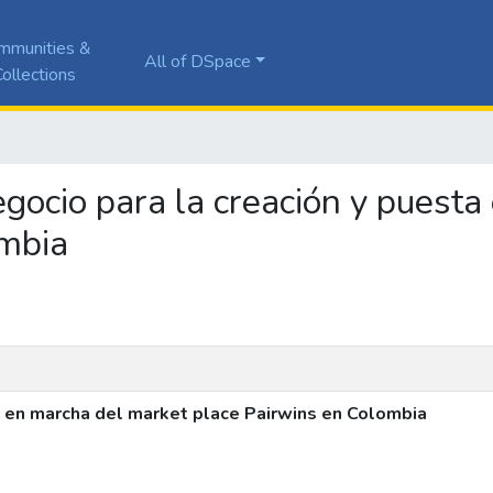
mmunities &
All of DSpace
ollections
negocio para la creación y puest
ombia
a en marcha del market place Pairwins en Colombia