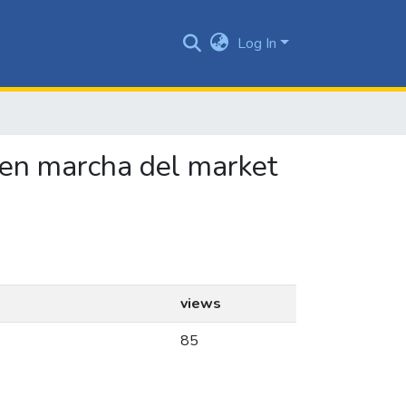
Log In
a en marcha del market
views
85