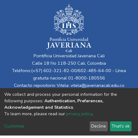
Pontificia Universidad Javeriana Cali
Calle 18 No 118-250 Cali, Colombia
Teléfono:(+57) 602-321-82-00/602-485-64-00 - Línea
gratuita nacional 01-8000-180556
Contacto repositorio Vitela:
vitela@javerianacali.edu.co
We collect and process your personal information for the
following purposes:
Authentication, Preferences,
Acknowledgement and Statistics
.
To learn more, please read our
privacy policy
.
Customize
Decline
That's ok
Cookie
Privacy
End User
Send
settings
policy
Agreement
Feedback