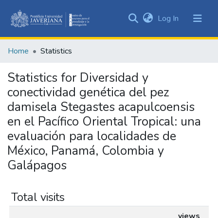
(current)
Log In
Communities
&
Home
Statistics
Collections
All of DSpace
Statistics for Diversidad y
conectividad genética del pez
damisela Stegastes acapulcoensis
en el Pacífico Oriental Tropical: una
evaluación para localidades de
México, Panamá, Colombia y
Galápagos
Total visits
views