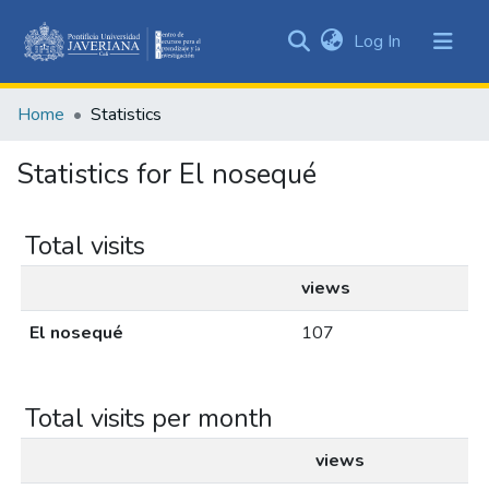
(current)
Log In
Communities
&
Home
Statistics
Collections
All of DSpace
Statistics for El nosequé
Total visits
views
El nosequé
107
Total visits per month
views