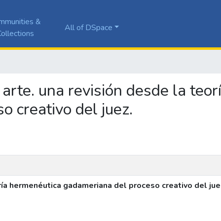
mmunities &
All of DSpace
ollections
y arte. una revisión desde la teo
 creativo del juez.
ría hermenéutica gadameriana del proceso creativo del jue