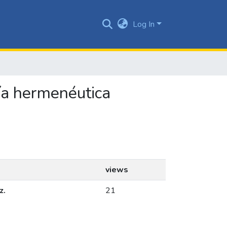
Log In
ría hermenéutica
views
z.
21