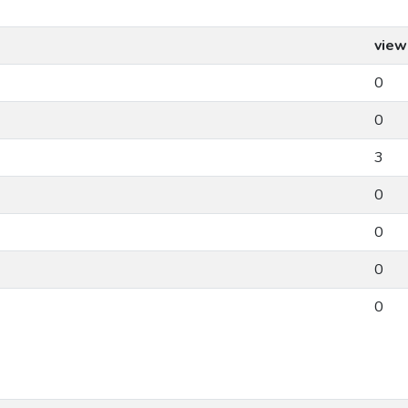
view
0
0
3
0
0
0
0