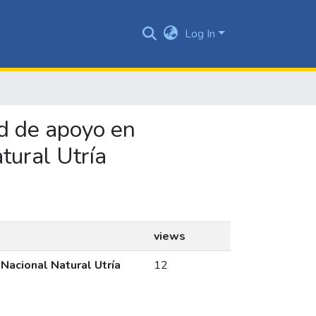
Log In
ed de apoyo en
tural Utría
views
Nacional Natural Utría
12