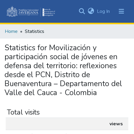
(current)
Log In
Communities
&
Home
Statistics
Collections
All of DSpace
Statistics for Movilización y
participación social de jóvenes en
defensa del territorio: reflexiones
desde el PCN, Distrito de
Buenaventura – Departamento del
Valle del Cauca - Colombia
Total visits
views