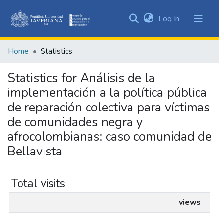
(current)
Log In
Communities
&
Home
Statistics
Collections
All of DSpace
Statistics for Análisis de la
implementación a la política pública
de reparación colectiva para víctimas
de comunidades negra y
afrocolombianas: caso comunidad de
Bellavista
Total visits
views