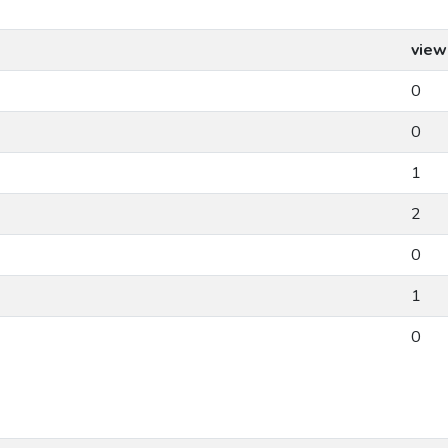
view
0
0
1
2
0
1
0