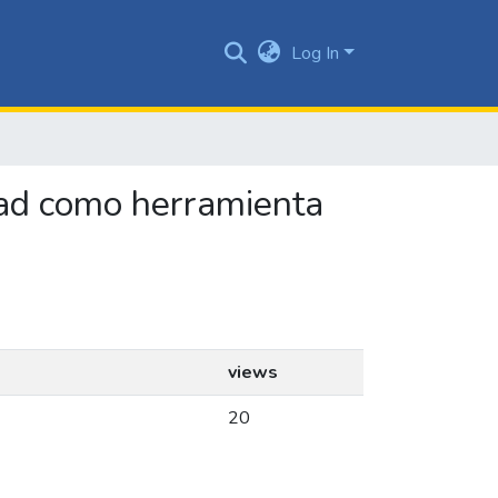
Log In
idad como herramienta
views
20