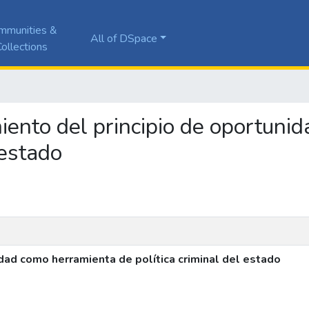
mmunities &
All of DSpace
ollections
imiento del principio de oportun
 estado
idad como herramienta de política criminal del estado