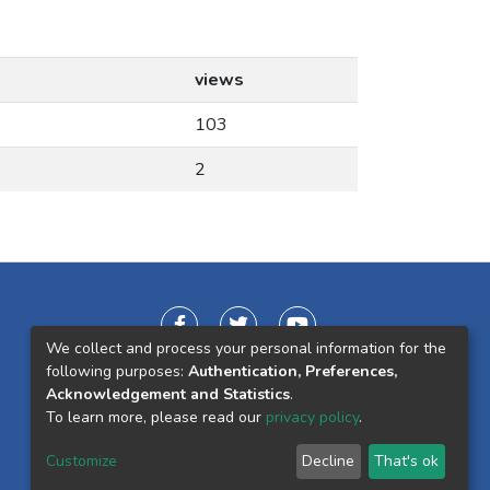
views
103
2
We collect and process your personal information for the
following purposes:
Authentication, Preferences,
Acknowledgement and Statistics
.
To learn more, please read our
privacy policy
.
Customize
Decline
That's ok