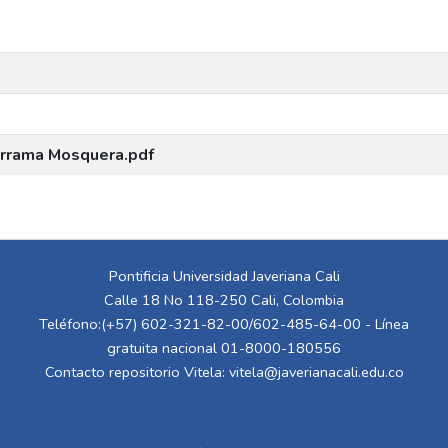
derrama Mosquera.pdf
Pontificia Universidad Javeriana Cali
Calle 18 No 118-250 Cali, Colombia
Teléfono:(+57) 602-321-82-00/602-485-64-00 - Línea
gratuita nacional 01-8000-180556
Contacto repositorio Vitela:
vitela@javerianacali.edu.co