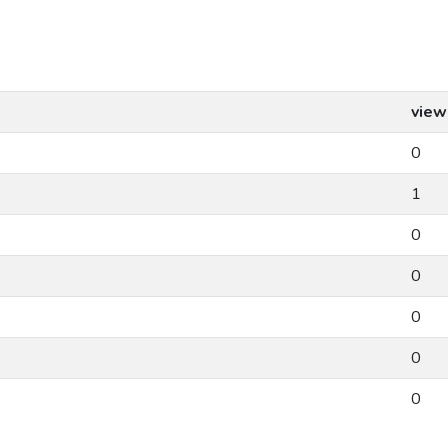
view
0
1
0
0
0
0
0