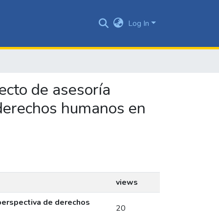
Log In
yecto de asesoría
e derechos humanos en
views
 perspectiva de derechos
20