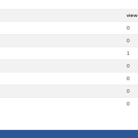
view
0
0
1
0
0
0
0