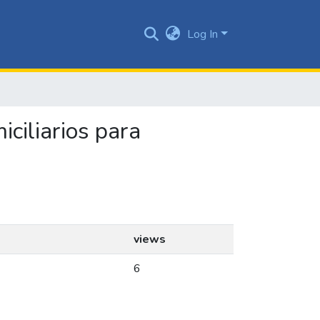
Log In
ciliarios para
views
6