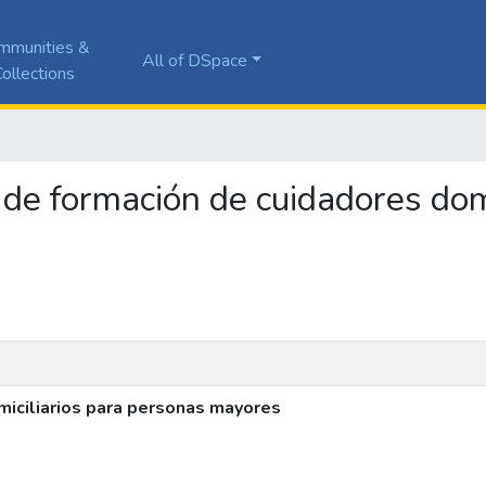
mmunities &
All of DSpace
ollections
 de formación de cuidadores domi
iciliarios para personas mayores