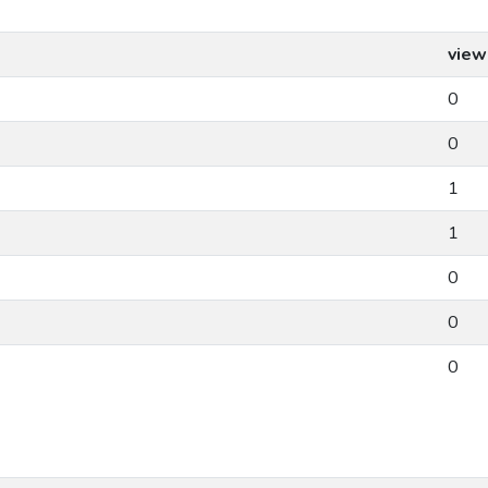
view
0
0
1
1
0
0
0