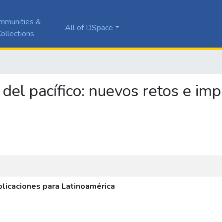
mmunities &
All of DSpace
ollections
a del pacífico: nuevos retos e im
mplicaciones para Latinoamérica