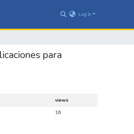
Log In
plicaciones para
views
18