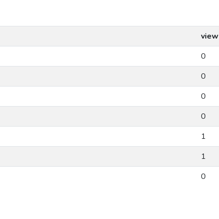
view
0
0
0
0
1
1
0