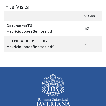
File Visits
views
DocumentoTG-
52
MauricioLopezBenitez.pdf
LICENCIA DE USO - TG
2
MauricioLopezBenitez.pdf