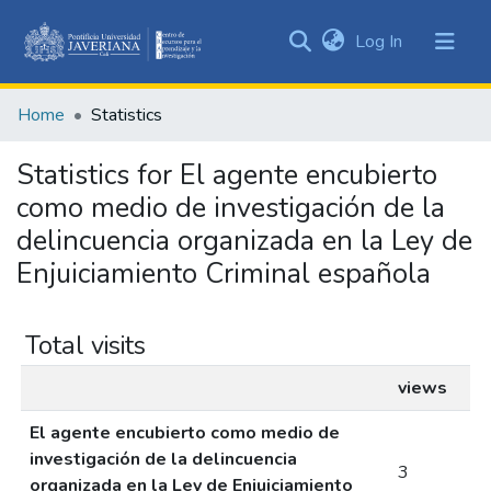
(current)
Log In
Communities
&
Home
Statistics
Collections
All of DSpace
Statistics for El agente encubierto
como medio de investigación de la
delincuencia organizada en la Ley de
Enjuiciamiento Criminal española
Total visits
views
El agente encubierto como medio de
investigación de la delincuencia
3
organizada en la Ley de Enjuiciamiento