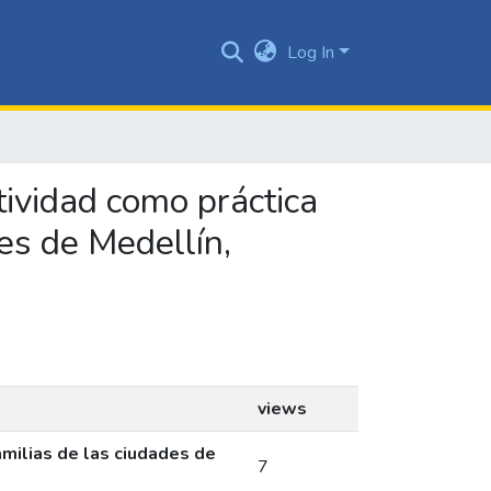
Log In
ctividad como práctica
des de Medellín,
views
familias de las ciudades de
7