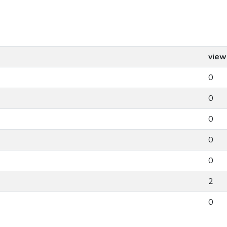
view
0
0
0
0
0
2
0