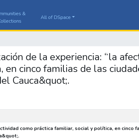
mmunities &
All of DSpace
ollections
zación de la experiencia: “la afe
ca, en cinco familias de las ciuda
 del Cauca&quot;.
tividad como práctica familiar, social y política, en cinco 
ca&quot;.