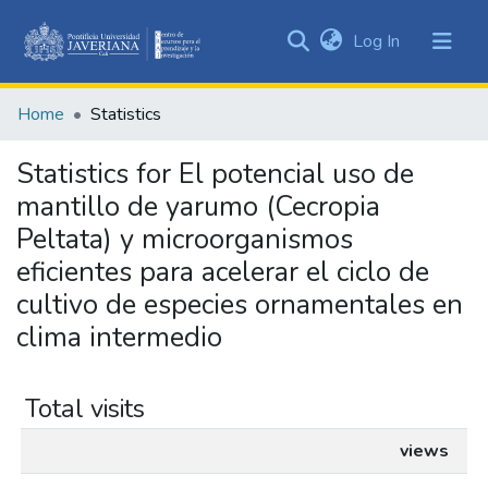
(current)
Log In
Communities
&
Home
Statistics
Collections
All of DSpace
Statistics for El potencial uso de
mantillo de yarumo (Cecropia
Peltata) y microorganismos
eficientes para acelerar el ciclo de
cultivo de especies ornamentales en
clima intermedio
Total visits
views