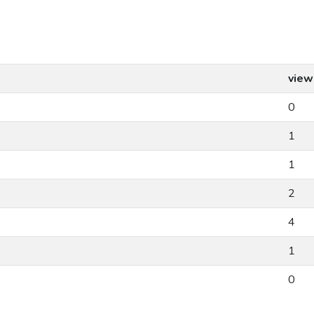
view
0
1
1
2
4
1
0