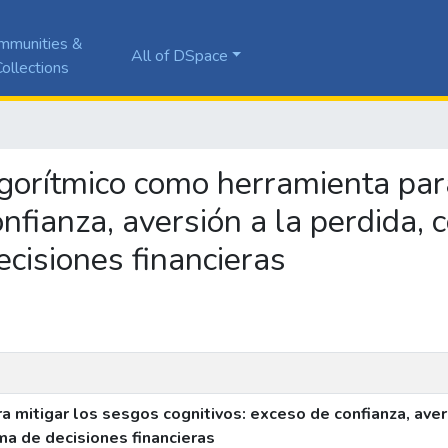
mmunities &
All of DSpace
ollections
algorítmico como herramienta par
nfianza, aversión a la perdida, 
ecisiones financieras
 mitigar los sesgos cognitivos: exceso de confianza, avers
oma de decisiones financieras