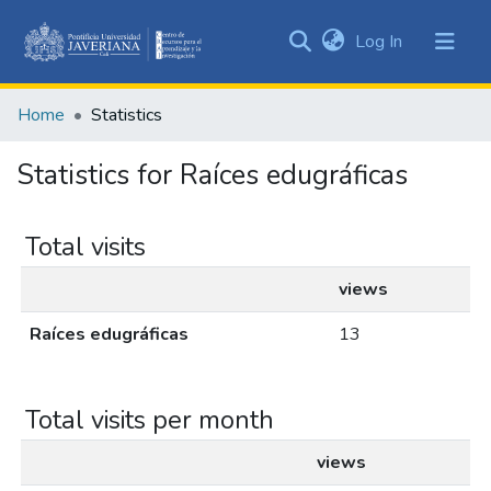
(current)
Log In
Communities
&
Home
Statistics
Collections
All of DSpace
Statistics for Raíces edugráficas
Total visits
views
Raíces edugráficas
13
Total visits per month
views