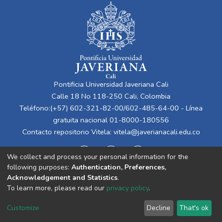
Pontificia Universidad Javeriana Cali
Calle 18 No 118-250 Cali, Colombia
Teléfono:(+57) 602-321-82-00/602-485-64-00 - Línea
gratuita nacional 01-8000-180556
Contacto repositorio Vitela:
vitela@javerianacali.edu.co
We collect and process your personal information for the
following purposes:
Authentication, Preferences,
Acknowledgement and Statistics
.
To learn more, please read our
privacy policy
.
Cookie
Privacy
End User
Send
Customize
Decline
That's ok
settings
policy
Agreement
Feedback