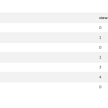
view
0
1
0
1
3
4
0