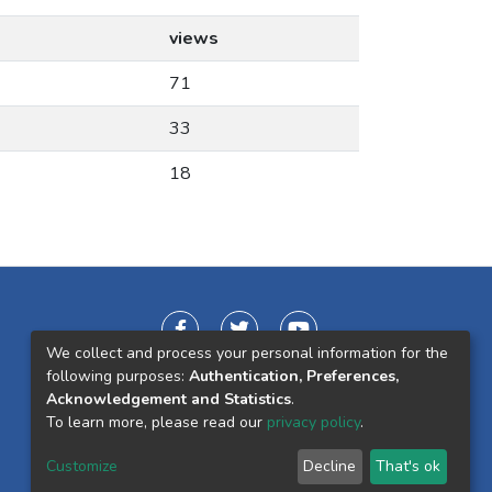
views
71
33
18
We collect and process your personal information for the
following purposes:
Authentication, Preferences,
Acknowledgement and Statistics
.
To learn more, please read our
privacy policy
.
Customize
Decline
That's ok