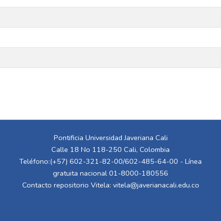
Pontificia Universidad Javeriana Cali
Calle 18 No 118-250 Cali, Colombia
Teléfono:(+57) 602-321-82-00/602-485-64-00 - Línea
gratuita nacional 01-8000-180556
Contacto repositorio Vitela:
vitela@javerianacali.edu.co