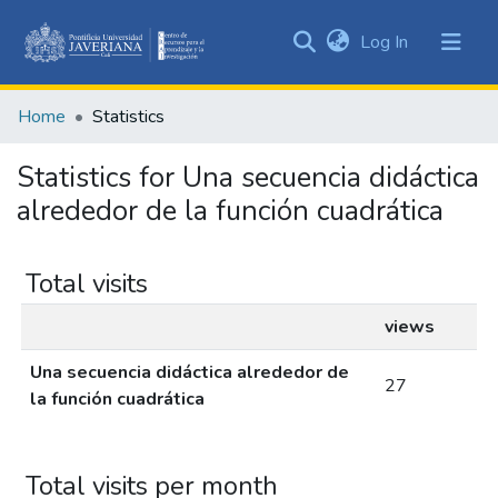
(current)
Log In
Communities
&
Home
Statistics
Collections
All of DSpace
Statistics for Una secuencia didáctica
alrededor de la función cuadrática
Total visits
views
Una secuencia didáctica alrededor de
27
la función cuadrática
Total visits per month