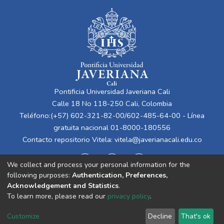
Pontificia Universidad Javeriana Cali
Calle 18 No 118-250 Cali, Colombia
Teléfono:(+57) 602-321-82-00/602-485-64-00 - Línea
gratuita nacional 01-8000-180556
Contacto repositorio Vitela:
vitela@javerianacali.edu.co
We collect and process your personal information for the
following purposes:
Authentication, Preferences,
Acknowledgement and Statistics
.
To learn more, please read our
privacy policy
.
Cookie
Privacy
End User
Send
Customize
Decline
That's ok