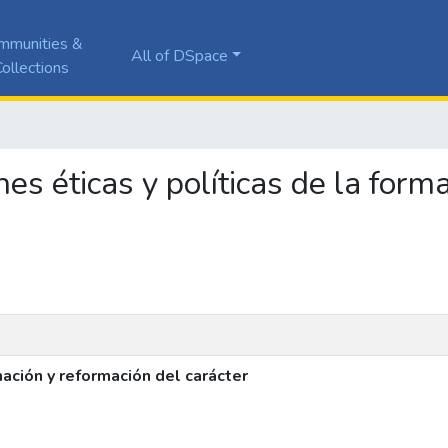
mmunities &
All of DSpace
ollections
ones éticas y políticas de la for
mación y reformación del carácter