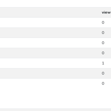
view
0
0
0
0
1
0
0