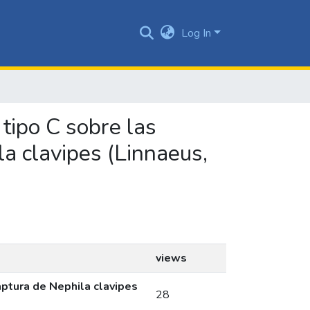
Log In
a tipo C sobre las
a clavipes (Linnaeus,
views
aptura de Nephila clavipes
28