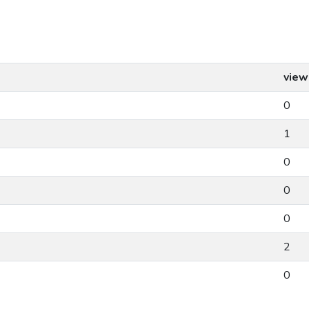
view
0
1
0
0
0
2
0