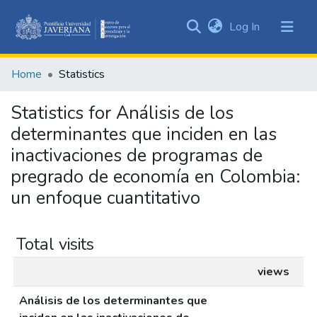
(current)
Log In
Communities
&
Home
Statistics
Collections
All of DSpace
Statistics for Análisis de los
determinantes que inciden en las
inactivaciones de programas de
pregrado de economía en Colombia:
un enfoque cuantitativo
Total visits
views
Análisis de los determinantes que