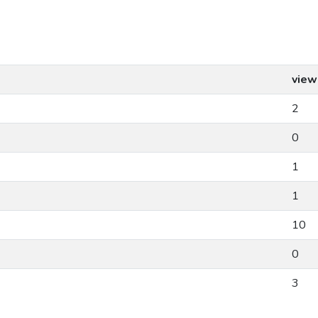
view
2
0
1
1
10
0
3