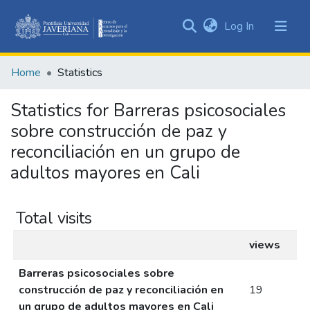
(current)
Log In
Communities
&
Home
Statistics
Collections
All of DSpace
Statistics for Barreras psicosociales
sobre construcción de paz y
reconciliación en un grupo de
adultos mayores en Cali
Total visits
views
Barreras psicosociales sobre
construcción de paz y reconciliación en
19
un grupo de adultos mayores en Cali