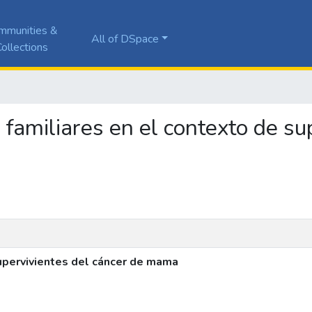
mmunities &
All of DSpace
ollections
s familiares en el contexto de su
supervivientes del cáncer de mama