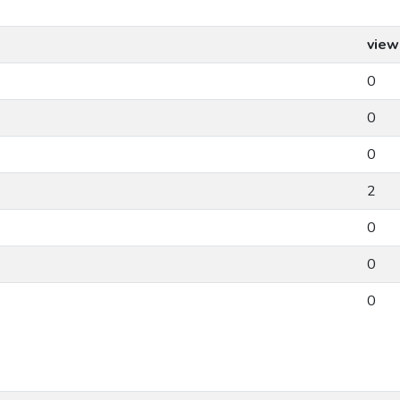
view
0
0
0
2
0
0
0