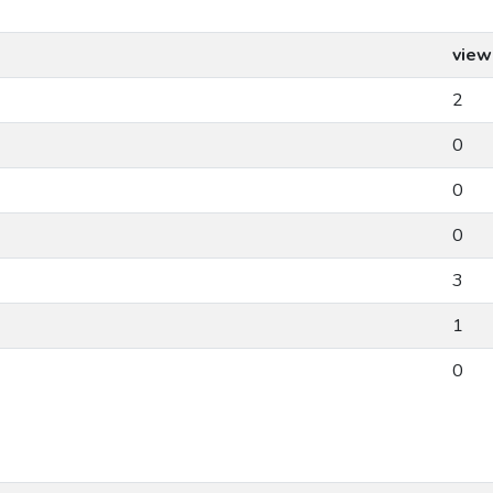
view
2
0
0
0
3
1
0