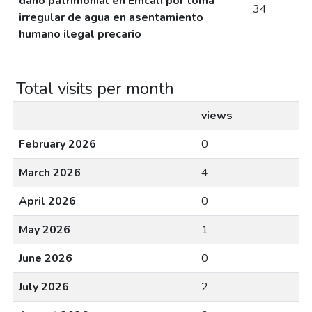
daño patrimonial en Emcali por toma
34
irregular de agua en asentamiento
humano ilegal precario
Total visits per month
views
February 2026
0
March 2026
4
April 2026
0
May 2026
1
June 2026
0
July 2026
2