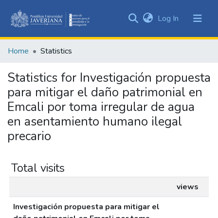
(current)
Log In
Communities
&
Home
Statistics
Collections
All of DSpace
Statistics for Investigación propuesta
para mitigar el daño patrimonial en
Emcali por toma irregular de agua
en asentamiento humano ilegal
precario
Total visits
views
Investigación propuesta para mitigar el