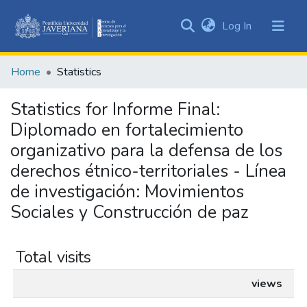
(current)
Log In
Communities
&
Home
Statistics
Collections
All of DSpace
Statistics for Informe Final:
Diplomado en fortalecimiento
organizativo para la defensa de los
derechos étnico-territoriales - Línea
de investigación: Movimientos
Sociales y Construcción de paz
Total visits
views