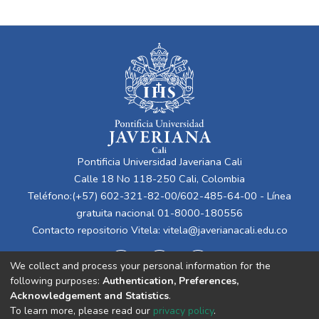
Pontificia Universidad Javeriana Cali
Calle 18 No 118-250 Cali, Colombia
Teléfono:(+57) 602-321-82-00/602-485-64-00 - Línea
gratuita nacional 01-8000-180556
Contacto repositorio Vitela:
vitela@javerianacali.edu.co
We collect and process your personal information for the
following purposes:
Authentication, Preferences,
Acknowledgement and Statistics
.
To learn more, please read our
privacy policy
.