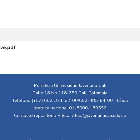
ve.pdf
Pontificia Universidad Javeriana Cali
Calle 18 No 118-250 Cali, Colombia
Teléfono:(+57) 602-321-82-00/602-485-64-00 - Línea
gratuita nacional 01-8000-180556
Contacto repositorio Vitela:
vitela@javerianacali.edu.co