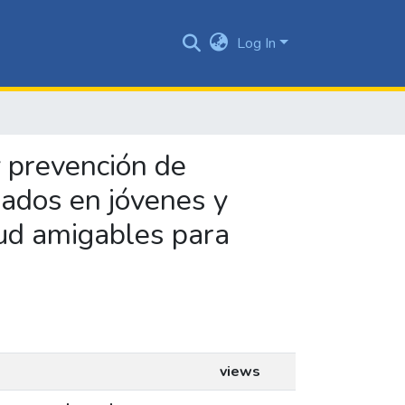
Log In
y prevención de
eados en jóvenes y
lud amigables para
views