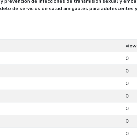
n y prevención de infecciones de transmisión sexual y emb
odelo de servicios de salud amigables para adolescentes 
view
0
0
0
0
0
0
0