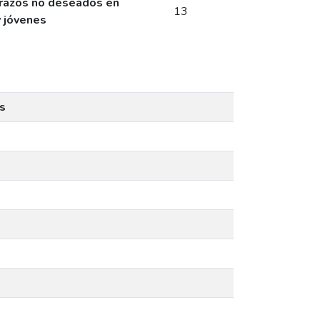
arazos no deseados en
13
y jóvenes
s