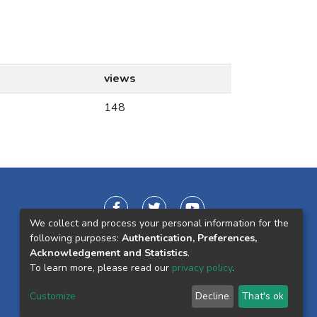
views
148
We collect and process your personal information for the
following purposes:
Authentication, Preferences,
Acknowledgement and Statistics
.
To learn more, please read our
privacy policy
.
Customize
Decline
That's ok