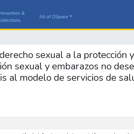
mmunities &
All of DSpace
ollections
l derecho sexual a la protección 
sión sexual y embarazos no des
is al modelo de servicios de sa