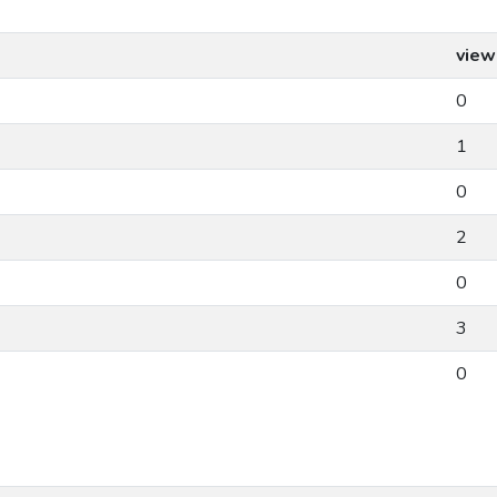
view
0
1
0
2
0
3
0