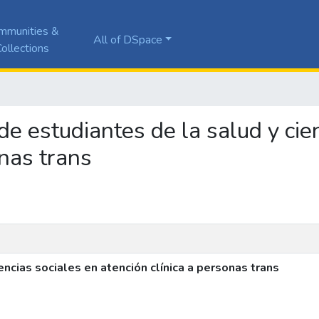
mmunities &
All of DSpace
ollections
 de estudiantes de la salud y cie
onas trans
encias sociales en atención clínica a personas trans