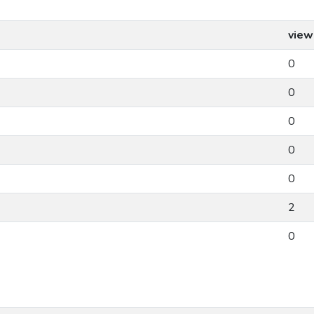
view
0
0
0
0
0
2
0