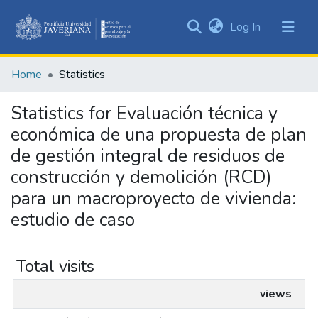
(current)
Log In
Communities
&
Home
Statistics
Collections
All of DSpace
Statistics for Evaluación técnica y
económica de una propuesta de plan
de gestión integral de residuos de
construcción y demolición (RCD)
para un macroproyecto de vivienda:
estudio de caso
Total visits
views