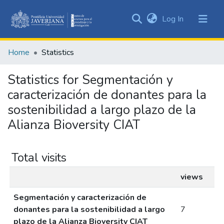
(current)
Log In
Communities
&
Home
Statistics
Collections
All of DSpace
Statistics for Segmentación y
caracterización de donantes para la
sostenibilidad a largo plazo de la
Alianza Bioversity CIAT
Total visits
views
Segmentación y caracterización de
donantes para la sostenibilidad a largo
7
plazo de la Alianza Bioversity CIAT