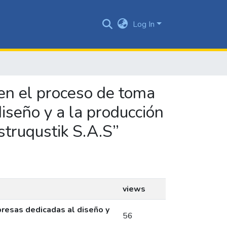
Log In
 en el proceso de toma
iseño y a la producción
truqustik S.A.S”
views
presas dedicadas al diseño y
56