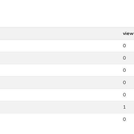
view
0
0
0
0
0
1
0