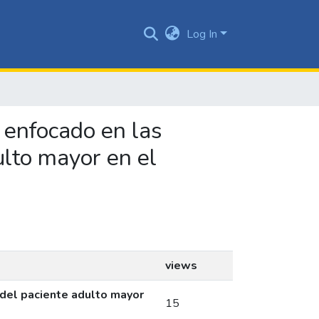
Log In
o enfocado en las
ulto mayor en el
views
 del paciente adulto mayor
15